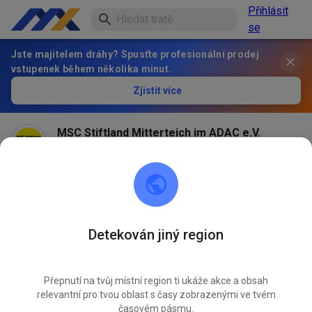
Přihlásit
se
Jste majitelem dráhy? Spusťte profesionální prodej
vstupenek během několika minut.
Zjistit více
MSC Stiftland Mitterteich im ADAC e.V.
před 2 měsíci
Am 27.+28.06. Gelände komplett gesperrt.
Trainingswochenende mit MX³ Stefan Ludwig. MR
Detekován jiný region
480
1
Přepnutí na tvůj místní region ti ukáže akce a obsah
relevantní pro tvou oblast s časy zobrazenými ve tvém
časovém pásmu.