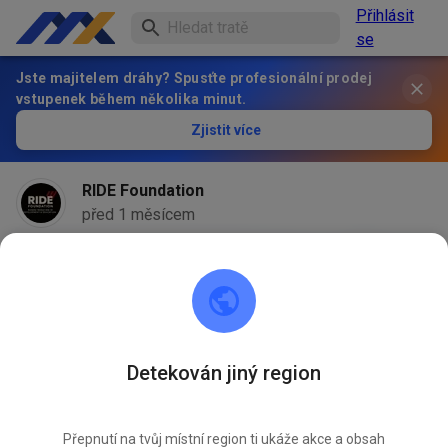
Přihlásit
se
Jste majitelem dráhy? Spusťte profesionální prodej
vstupenek během několika minut.
Zjistit více
RIDE Foundation
před 1 měsícem
Detekován jiný region
Přepnutí na tvůj místní region ti ukáže akce a obsah