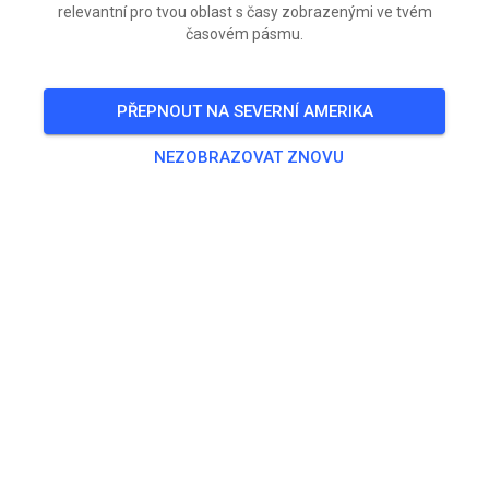
relevantní pro tvou oblast s časy zobrazenými ve tvém
časovém pásmu.
PŘEPNOUT NA SEVERNÍ AMERIKA
NEZOBRAZOVAT ZNOVU
🇺🇸 Happy Independence Day! 🇺🇸
We are incredibly grateful to live in the greatest
country in the world. If you woke up in the United
States today, you’ve already been blessed with
opportunities that much of the world can only dream
about.
Out of more than 8 billion people on this planet, you’re
one of roughly 350 million who wake up each day with
the freedom to make your own choices.