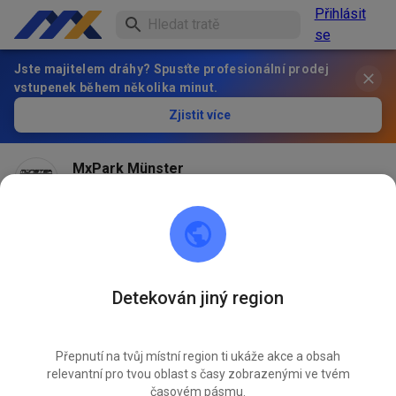
Přihlásit
se
Jste majitelem dráhy? Spusťte profesionální prodej
vstupenek během několika minut.
Zjistit více
MxPark Münster
před 2 měsíci
Hallo! Am Samstag bleibt der MXP leider noch
geschlossen, wir versuchen aber alles um am Sonntag
öffnen zu können! Update am Samstag!
Detekován jiný region
591
7
Přepnutí na tvůj místní region ti ukáže akce a obsah
relevantní pro tvou oblast s časy zobrazenými ve tvém
časovém pásmu.