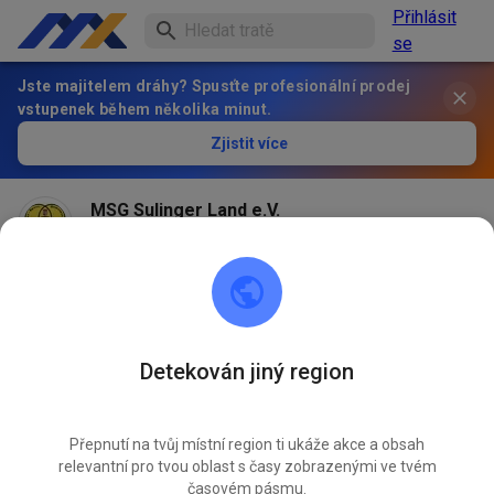
Přihlásit
se
Jste majitelem dráhy? Spusťte profesionální prodej
vstupenek během několika minut.
Zjistit více
MSG Sulinger Land e.V.
před 2 měsíci
Hallo Sportsfreunde,
aufgrund der vermehrten Anfrage, welche Elektro-
Motocross-Bikes auf unserer Strecke erlaubt sind,
werden wir vorerst folgende Marken akzeptieren:
Detekován jiný region
-Stark Vark
-KTM
-Husqvarna
Přepnutí na tvůj místní region ti ukáže akce a obsah
-GasGas
relevantní pro tvou oblast s časy zobrazenými ve tvém
časovém pásmu.
Wir hoffen auf euer Verständnis