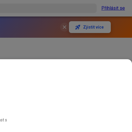
Přihlásit se
Zjistit více
st s