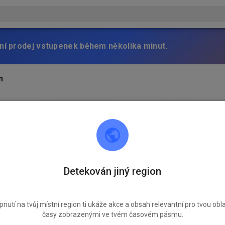
ní prodej vstupenek během několika minut.
n
Detekován jiný region
pnutí na tvůj místní region ti ukáže akce a obsah relevantní pro tvou obla
časy zobrazenými ve tvém časovém pásmu.