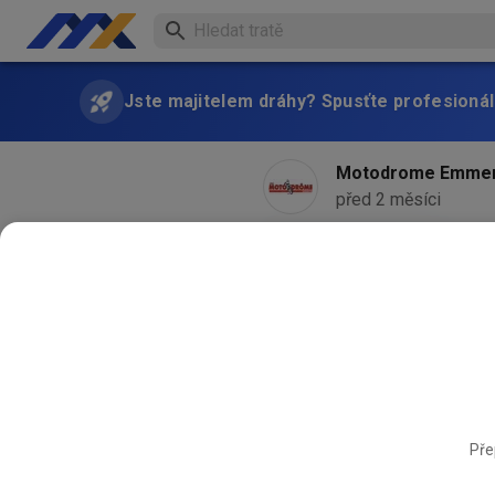
Jste majitelem dráhy? Spusťte profesionál
Motodrome Emme
před 2 měsíci
Pře