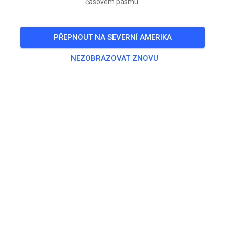
časovém pásmu.
PŘEPNOUT NA SEVERNÍ AMERIKA
NEZOBRAZOVAT ZNOVU
Wir haben am Samstag geöffnet.
Die Strecke wird lediglich gewässert und ist seit
letzter Woche nicht geschoben
SO
Samstagstraining Klasse C Inter
20.
SO
Samstagstraining Kinderstrecke
20.