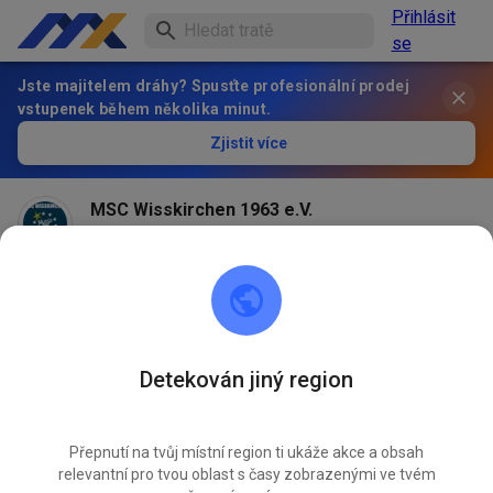
Přihlásit
se
Jste majitelem dráhy? Spusťte profesionální prodej
vstupenek během několika minut.
Zjistit více
MSC Wisskirchen 1963 e.V.
před 2 měsíci
Detekován jiný region
Přepnutí na tvůj místní region ti ukáže akce a obsah
relevantní pro tvou oblast s časy zobrazenými ve tvém