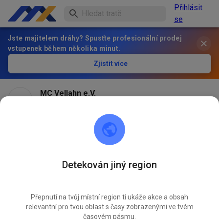
Přihlásit
se
Jste majitelem dráhy? Spusťte profesionální prodej
vstupenek během několika minut.
Zjistit více
MC Vellahn e.V.
před 2 měsíci
Die MX-Strecke bleibt den Rest des Juni's
geschlossen!!!
Detekován jiný region
491
0
Přepnutí na tvůj místní region ti ukáže akce a obsah
relevantní pro tvou oblast s časy zobrazenými ve tvém
časovém pásmu.