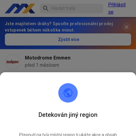
Přihlásit
se
Jste majitelem dráhy? Spusťte profesionální prodej
vstupenek během několika minut.
Zjistit více
Motodrome Emmen
před 1 měsícem
Detekován jiný region
Přepnutí na tvůj místní region ti ukáže akce a obsah