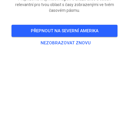
relevantní pro tvou oblast s časy zobrazenými ve tvém
časovém pásmu.
PŘEPNOUT NA SEVERNÍ AMERIKA
NEZOBRAZOVAT ZNOVU
Vandaag open vanaf 13 uur. Baan is eerst verhuurd.
Gelukkig wat meer woei vandaag. Houd rekening met
de warmte en koel jezelf goed. Waterpunten zijn voor
in rennerskwartier beschikbaar.
Vandaag open tot donker.
LET OP: morgen (Vrijdag) aangepast open ivm de