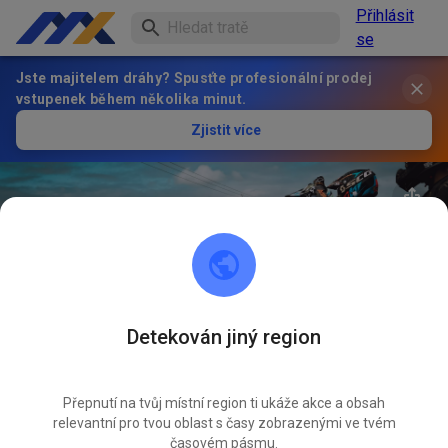
Přihlásit
se
Jste majitelem dráhy? Spusťte profesionální prodej
vstupenek během několika minut.
Zjistit více
Detekován jiný region
36
°
CDG Mx Retreat
SLEDOVAT
Přepnutí na tvůj místní region ti ukáže akce a obsah
relevantní pro tvou oblast s časy zobrazenými ve tvém
1
Příspěvky
1
Sledující
1
Oblíbené
časovém pásmu.