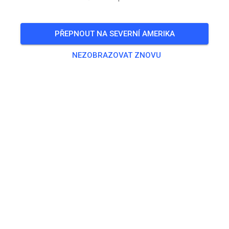
VSTUPENKY
PŘEPNOUT NA SEVERNÍ AMERIKA
PŘÍSPĚVKY
INFO
OTEVÍRACÍ HODINY
NEZOBRAZOVAT ZNOVU
Členství
Členové mohou vidět a kupovat členské vstupenky.
Pokud ty nebo tvé dítě již jste členy této tratě mimo MX
Tickets, požádej prosím o ověření příslušného účtu pomocí
tlačítka "Převzít členství". Pokud ještě nejsi členem, můžeš
pomocí tlačítka "Požádat o členství" vyplnit přihlášku přímo
na trať.
PŘEVZÍT ČLENSTVÍ