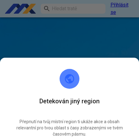
Přihlásit
se
Detekován jiný region
Přepnutí na tvůj místní region ti ukáže akce a obsah
relevantní pro tvou oblast s časy zobrazenými ve tvém
časovém pásmu.