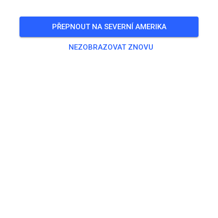
PŘEPNOUT NA SEVERNÍ AMERIKA
NEZOBRAZOVAT ZNOVU
Trať nenalezena
Zkontroluj prosím odkaz nebo hledej všechny MX tratě na
MX Tickets.
HLEDAT VŠECHNY TRATĚ