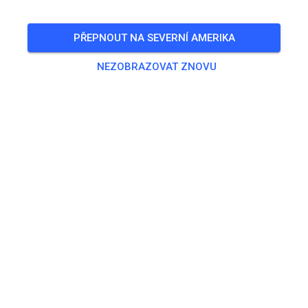
PŘEPNOUT NA SEVERNÍ AMERIKA
NEZOBRAZOVAT ZNOVU
Trať nenalezena
Zkontroluj prosím odkaz nebo hledej všechny MX tratě na
MX Tickets.
HLEDAT VŠECHNY TRATĚ