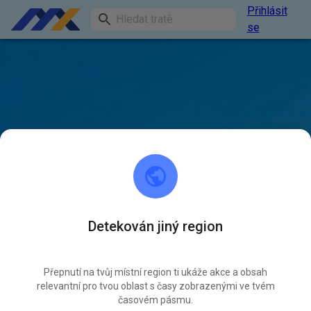
Přihlásit
se
Detekován jiný region
Přepnutí na tvůj místní region ti ukáže akce a obsah
relevantní pro tvou oblast s časy zobrazenými ve tvém
časovém pásmu.