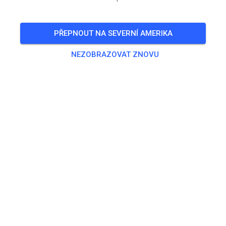
Open Saturday 7/19/25
PŘEPNOUT NA SEVERNÍ AMERIKA
🎟️
122 Hostů
,
144 Členů
NEZOBRAZOVAT ZNOVU
Trénink
Prepped Practice
32,56 US$