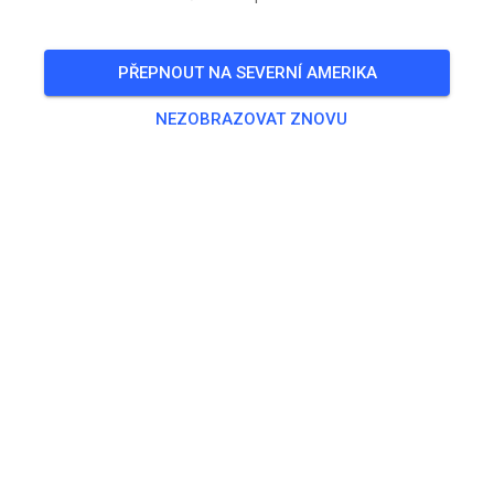
We will open at 9am prepped. The Vintage track will be
spiffed up as well!
PŘEPNOUT NA SEVERNÍ AMERIKA
🎟️
121 Hostů
,
143 Členů
NEZOBRAZOVAT ZNOVU
Pro tuto akci zatím nejsou dostupné
žádné produkty.