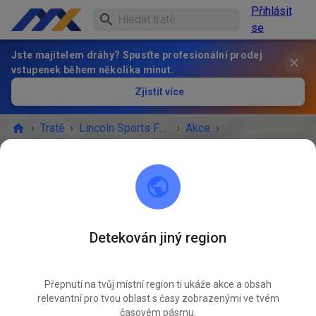
Přihlásit
se
Jste majitelem dráhy? Spusťte profesionální prodej
vstupenek během několika minut.
Zjistit více
›
Tratě
›
Lincoln Sports Foundation Mx
›
Akce
›
Prep practice Sunday 8/17/25
Lincoln Sports Foundation Mx
Lincoln, NE 68517
Detekován jiný region
AKCE SKONČILA!
Přepnutí na tvůj místní region ti ukáže akce a obsah
Prep practice Sunday 8/17/25
SRP
relevantní pro tvou oblast s časy zobrazenými ve tvém
17.
neděle
09:00
-
16:00
časovém pásmu.