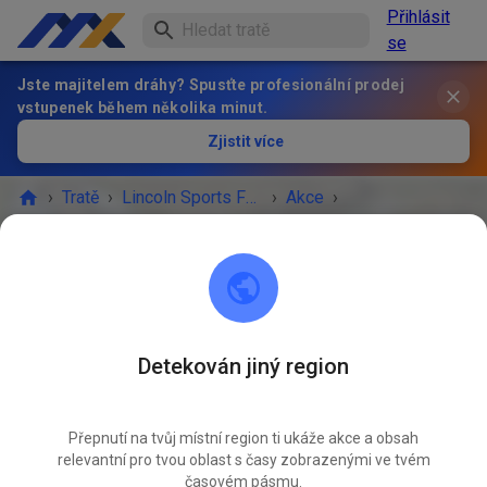
Přihlásit
se
Jste majitelem dráhy? Spusťte profesionální prodej
vstupenek během několika minut.
Zjistit více
›
Tratě
›
Lincoln Sports Foundation Mx
›
Akce
›
Saturday 10-4 nonprep
Lincoln Sports Foundation Mx
Lincoln, NE 68517
Detekován jiný region
AKCE SKONČILA!
Přepnutí na tvůj místní region ti ukáže akce a obsah
Saturday 10-4 nonprep
ZÁŘ
relevantní pro tvou oblast s časy zobrazenými ve tvém
06.
sobota
10:00
-
16:00
časovém pásmu.