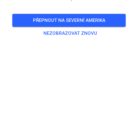
Open 9/6/25 10-4 non- prep
PŘEPNOUT NA SEVERNÍ AMERIKA
🎟️
138 Hostů
,
146 Členů
NEZOBRAZOVAT ZNOVU
Trénink
Non-prepped Practice
18,60 US$