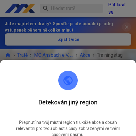
Přihlásit
se
Jste majitelem dráhy? Spusťte profesionální prodej
vstupenek během několika minut.
Zjistit více
›
Tratě
›
MC Ansbach e.V. im ADAC
›
Akce
›
Trainingstag
MC Ansbach e.V. im ADAC
91578 Leutershausen
Detekován jiný region
AKCE SKONČILA!
Přepnutí na tvůj místní region ti ukáže akce a obsah
Trainingstag
ŘÍJ
relevantní pro tvou oblast s časy zobrazenými ve tvém
11.
sobota
10:00
-
19:00
časovém pásmu.