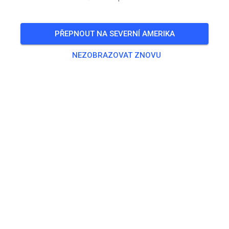
🎟️
13 Hostů
,
13 Členů
PŘEPNOUT NA SEVERNÍ AMERIKA
NEZOBRAZOVAT ZNOVU
Trénink
Solo Motorräder bis 50 ccm
0,00 €
Solo Motorräder bis 65 ccm
10,00 €
Solo Motorräder bis 85ccm 2-Takt/ 150ccm 4 - Takt
15,00 €
Solo Motorräder über 85 ccm 2-Takt / 150 ccm 4-Takt
20,00 €