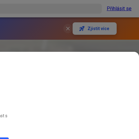
Přihlásit se
Zjistit více
st s