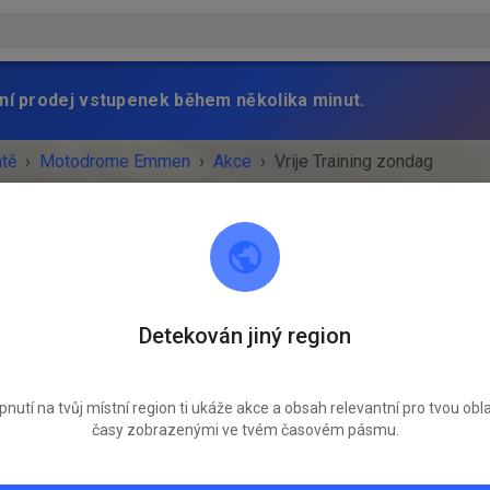
ní prodej vstupenek během několika minut.
atě
›
Motodrome Emmen
›
Akce
›
Vrije Training zondag
Motodrome Emmen
Detekován jiný region
7881 XA Emmer-Compascuum
SKONČILA!
pnutí na tvůj místní region ti ukáže akce a obsah relevantní pro tvou obla
časy zobrazenými ve tvém časovém pásmu.
Vrije Training zondag
neděle
08:30
-
16:30