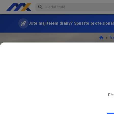
Jste majitelem dráhy? Spusťte profesionál
›
Tr
AKCE 
Pře
ČVN
15.