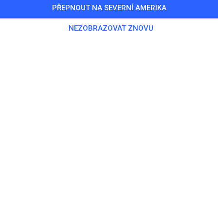
PŘEPNOUT NA SEVERNÍ AMERIKA
6 Hostů
,
475 Členů
NEZOBRAZOVAT ZNOVU
nink
as Solo
20,00