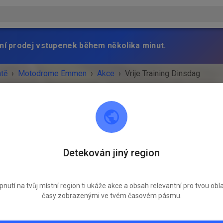
ní prodej vstupenek během několika minut.
atě
›
Motodrome Emmen
›
Akce
›
Vrije Training Dinsdag
Motodrome Emmen
Detekován jiný region
7881 XA Emmer-Compascuum
SKONČILA!
pnutí na tvůj místní region ti ukáže akce a obsah relevantní pro tvou obla
časy zobrazenými ve tvém časovém pásmu.
Vrije Training Dinsdag
úterý