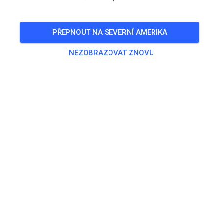
🎟️
91 Hostů
,
49 Členů
PŘEPNOUT NA SEVERNÍ AMERIKA
NEZOBRAZOVAT ZNOVU
Trénink
Kids Track
5,00 €
MX Track
25,00 €