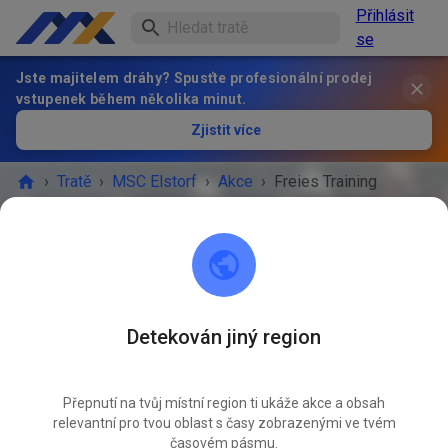
Přihlásit
se
Jste majitelem dráhy? Spusťte profesionální prodej
vstupenek během několika minut.
Zjistit více
›
Tratě
›
MSC Elstorf
›
Akce
›
Freies Training
MSC Elstorf
21629 Neu Wulmstorf / OT Elstorf
Detekován jiný region
AKCE SKONČILA!
Přepnutí na tvůj místní region ti ukáže akce a obsah
Freies Training
ČVN
relevantní pro tvou oblast s časy zobrazenými ve tvém
21.
sobota
09:00
-
18:00
časovém pásmu.