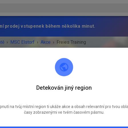
ní prodej vstupenek během několika minut.
atě
›
MSC Elstorf
›
Akce
›
Freies Training
MSC Elstorf
Detekován jiný region
21629 Neu Wulmstorf / OT Elstorf
SKONČILA!
pnutí na tvůj místní region ti ukáže akce a obsah relevantní pro tvou obla
časy zobrazenými ve tvém časovém pásmu.
Freies Training
středa
15:30
-
19:00