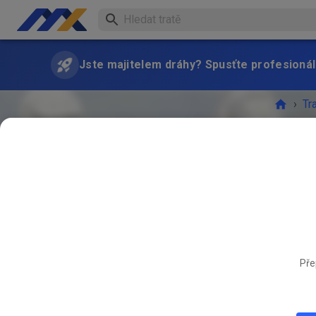
Jste majitelem dráhy? Spusťte profesionál
›
Tr
AKCE 
Pře
ZÁŘ
17.