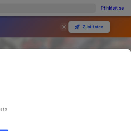
Přihlásit se
Zjistit více
st s