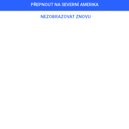
PŘEPNOUT NA SEVERNÍ AMERIKA
0 Hostů
,
46 Členů
NEZOBRAZOVAT ZNOVU
nink
 Track
5,00
rack
15,00