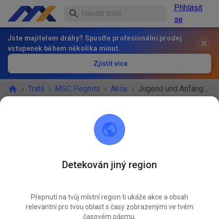
Přihlásit
se
Jste majitelem dráhy? Spusťte profesionální prodej
vstupenek během několika minut.
Zjistit více
›
Tratě
›
MSC Pegnitz
›
Akce
›
Jugend und Anfängertraining
MSC Pegnitz
Scharthammer
Detekován jiný region
AKCE SKONČILA!
Přepnutí na tvůj místní region ti ukáže akce a obsah
Jugend und Anfängertraining
ŘÍJ
relevantní pro tvou oblast s časy zobrazenými ve tvém
18.
sobota
09:00
-
12:00
časovém pásmu.