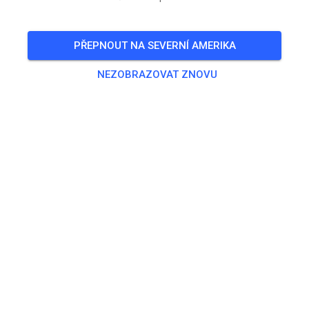
inklusive Begleitpersonen von Kindern
PŘEPNOUT NA SEVERNÍ AMERIKA
🎟️
7 Hostů
,
9 Členů
NEZOBRAZOVAT ZNOVU
Trénink
Erwachsene
20,00 €
Jugendliche
10,00 €