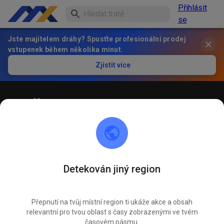
Přihlásit
se
Jste majitelem dráhy? Spusťte profesionální prodej
vstupenek během několika minut.
Zjistit více
Öffentliches Training
! ACHTUNG ! Bitte immer innerhalb der markierten roten
Linien bleiben und nicht die öffentliche Straße befahren
Detekován jiný region
Přepnutí na tvůj místní region ti ukáže akce a obsah
relevantní pro tvou oblast s časy zobrazenými ve tvém
časovém pásmu.