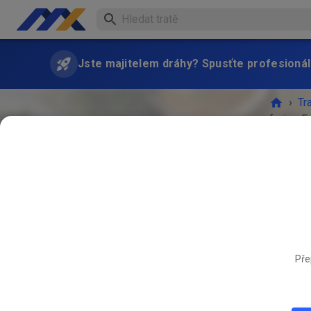
Jste majitelem dráhy? Spusťte profesionál
›
Tr
freies F
AKCE 
Pře
DUB
26.