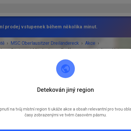
ní prodej vstupenek během několika minut.
atě
›
MSC Oberlausitzer Dreiländereck
›
Akce
›
ahren Gäste und Mitglieder => Eröffnungsveranstaltung Hainewa
MSC Oberlausitzer Dreiländereck
Detekován jiný region
02791 Oderwitz
SKONČILA!
pnutí na tvůj místní region ti ukáže akce a obsah relevantní pro tvou obla
časy zobrazenými ve tvém časovém pásmu.
freies Fahren Gäste und Mitglieder =>
Eröffnungsveranstaltung Hainewalde