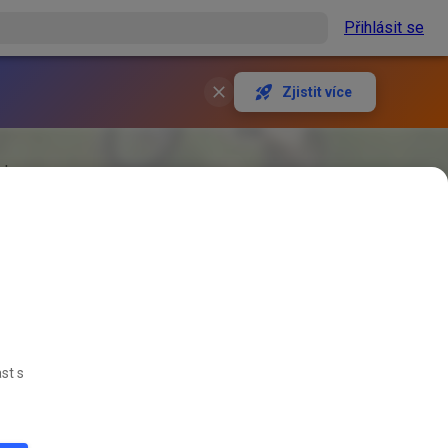
Přihlásit se
Zjistit více
lde
st s