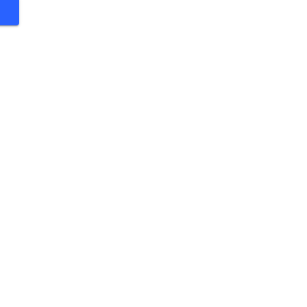
 €
 €
 €