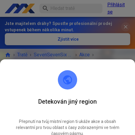
Přihlásit
se
Jste majitelem dráhy? Spusťte profesionální prodej
vstupenek během několika minut.
Zjistit více
›
Tratě
›
SevenSevenSix MxSchool
›
Akce
›
Lehrgang Wilhelmsburg
SevenSevenSix MxSchool
06188 Landsberg
Detekován jiný region
AKCE SKONČILA!
Přepnutí na tvůj místní region ti ukáže akce a obsah
2
Lehrgang Wilhelmsburg
LIS
relevantní pro tvou oblast s časy zobrazenými ve tvém
11.
sobota
08:30
-
neděle
17:00
časovém pásmu.