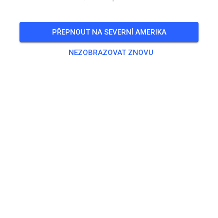
Co- Trainer: Eric Rakow Strecke: Wilhelmsburg (sandig)
PŘEPNOUT NA SEVERNÍ AMERIKA
🎟️
10 Hostů
,
2 Členů
NEZOBRAZOVAT ZNOVU
Trénink
Wochenend Lehrgang
140,00 €