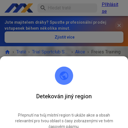
Přihlásit
se
Jste majitelem dráhy? Spusťte profesionální prodej
vstupenek během několika minut.
Zjistit více
›
Tratě
›
Trial Sportclub Schönborn e.V. im ADAC
›
Akce
›
Freies Training
Trial Sportclub Schönborn e.V. im ADAC
03253 Schönborn
Detekován jiný region
AKCE SKONČILA!
Přepnutí na tvůj místní region ti ukáže akce a obsah
Freies Training
ČVC
relevantní pro tvou oblast s časy zobrazenými ve tvém
11.
sobota
08:00
-
20:00
časovém pásmu.