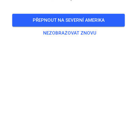
Freies Training auf dem Vereinsgelände
PŘEPNOUT NA SEVERNÍ AMERIKA
🎟️
100 Hostů
,
100 Členů
NEZOBRAZOVAT ZNOVU
Trénink
Trainingsticket Fahrrad ab 15 Jahren/Erwachsene
5,00 €
Trainingsticket Fahrrad bis 14 Jahre
0,00 €
Trainingsticket Motorrad bis 14 Jahre
0,00 €
Trainingsticket Motorrad Erwachsene
10,00 €
Trainingsticket Motorrad Schüler/Studenten ab 15 Jahren
5,00 €