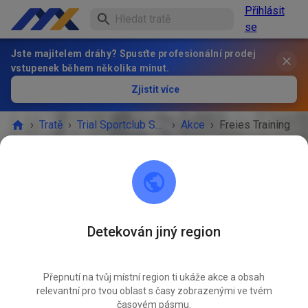
Přihlásit
se
Jste majitelem dráhy? Spusťte profesionální prodej
vstupenek během několika minut.
Zjistit více
›
Tratě
›
Trial Sportclub Schönborn e.V. im ADAC
›
Akce
›
Freies Training
Trial Sportclub Schönborn e.V. im ADAC
03253 Schönborn
Detekován jiný region
AKCE SKONČILA!
Přepnutí na tvůj místní region ti ukáže akce a obsah
Freies Training
DUB
relevantní pro tvou oblast s časy zobrazenými ve tvém
22.
středa
08:00
-
20:00
časovém pásmu.