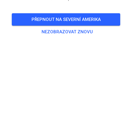
Freies Training auf dem Vereinsgelände
PŘEPNOUT NA SEVERNÍ AMERIKA
🎟️
100 Hostů
,
100 Členů
NEZOBRAZOVAT ZNOVU
Trénink
Trainingsticket Fahrrad ab 15 Jahren/Erwachsene
5,00 €
Trainingsticket Fahrrad bis 14 Jahre
0,00 €
Trainingsticket Motorrad bis 14 Jahre
0,00 €
Trainingsticket Motorrad Erwachsene
10,00 €
Trainingsticket Motorrad Schüler/Studenten ab 15 Jahren
5,00 €