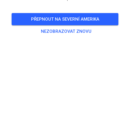
🎟️
100 Hostů
,
100 Členů
PŘEPNOUT NA SEVERNÍ AMERIKA
Trénink
NEZOBRAZOVAT ZNOVU
Trainingsticket Fahrrad ab 15 Jahren/Erwachsene
5,00 €
Trainingsticket Fahrrad bis 14 Jahre
0,00 €
Trainingsticket Motorrad bis 14 Jahre
0,00 €
Trainingsticket Motorrad Erwachsene
10,00 €
Trainingsticket Motorrad Schüler/Studenten ab 15 Jahren
5,00 €