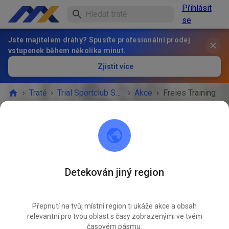
Přihlásit
se
Jste majitelem dráhy? Spusťte profesionální prodej
vstupenek během několika minut.
Zjistit více
›
Tratě
›
Trial Sportclub Schönborn e.V. im ADAC
›
Akce
›
Freies Training
Trial Sportclub Schönborn e.V. im ADAC
03253 Schönborn
Detekován jiný region
Freies Training
ZÁŘ
09.
středa
08:00
-
20:00
Přepnutí na tvůj místní region ti ukáže akce a obsah
relevantní pro tvou oblast s časy zobrazenými ve tvém
Freies Training auf dem Vereinsgelände
časovém pásmu.