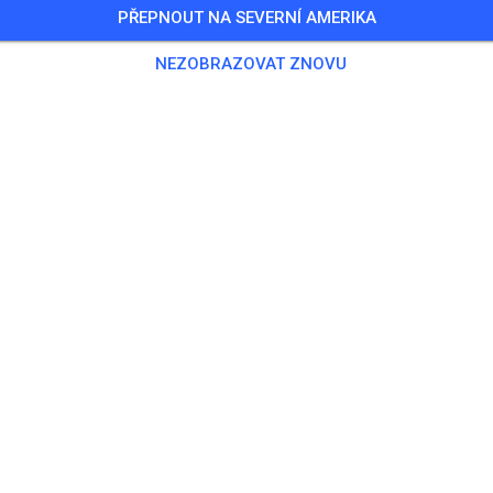
PŘEPNOUT NA SEVERNÍ AMERIKA
0 Hostů
,
100 Členů
NEZOBRAZOVAT ZNOVU
nink
ningsticket Fahrrad ab 15 Jahren/Erwachsene
5,00
ingsticket Fahrrad bis 14 Jahre
0,00
ingsticket Motorrad bis 14 Jahre
0,00
ningsticket Motorrad Erwachsene
10,00
ningsticket Motorrad Schüler/Studenten ab 15 Jahren
5,00