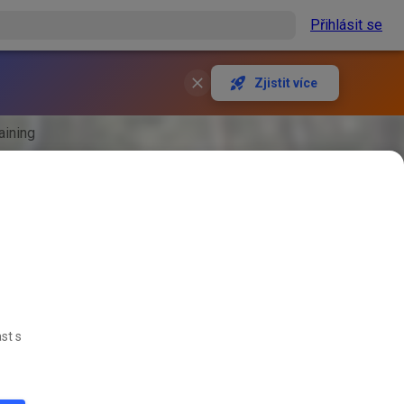
Přihlásit se
Zjistit více
aining
st s