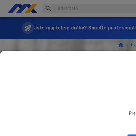
Jste majitelem dráhy? Spusťte profesionál
›
Tr
ZÁŘ
Pře
20.
Freies 