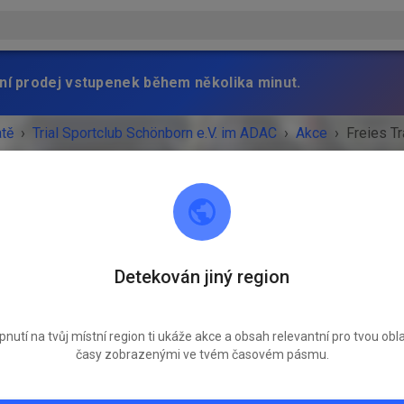
ní prodej vstupenek během několika minut.
atě
›
Trial Sportclub Schönborn e.V. im ADAC
›
Akce
›
Freies Tr
Trial Sportclub Schönborn e.V. im ADAC
Detekován jiný region
03253 Schönborn
Freies Training
pnutí na tvůj místní region ti ukáže akce a obsah relevantní pro tvou obla
neděle
08:00
-
20:00
časy zobrazenými ve tvém časovém pásmu.
Training auf dem Vereinsgelände