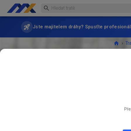
Jste majitelem dráhy? Spusťte profesionál
›
Tr
SRP
Pře
28.
Freies 