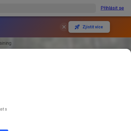
Přihlásit se
Zjistit více
aining
st s