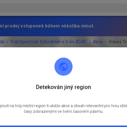
ní prodej vstupenek během několika minut.
atě
›
Trial Sportclub Schönborn e.V. im ADAC
›
Akce
›
Freies Tr
Trial Sportclub Schönborn e.V. im ADAC
Detekován jiný region
03253 Schönborn
Freies Training
pnutí na tvůj místní region ti ukáže akce a obsah relevantní pro tvou obla
pátek
08:00
-
20:00
časy zobrazenými ve tvém časovém pásmu.
Training auf dem Vereinsgelände