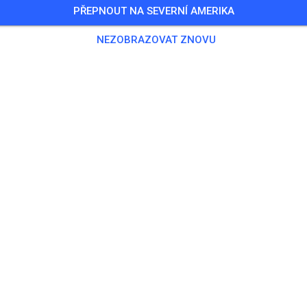
PŘEPNOUT NA SEVERNÍ AMERIKA
0 Hostů
,
100 Členů
NEZOBRAZOVAT ZNOVU
nink
ningsticket Fahrrad ab 15 Jahren/Erwachsene
5,00
ingsticket Fahrrad bis 14 Jahre
0,00
ingsticket Motorrad bis 14 Jahre
0,00
ningsticket Motorrad Erwachsene
10,00
ningsticket Motorrad Schüler/Studenten ab 15 Jahren
5,00