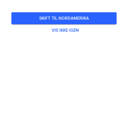
informieren. Es können keine Ausnahmen gemacht
werden.
SKIFT TIL NORDAMERIKA
Bitte haltet euch daran.
VIS IKKE IGEN
Wir danken fürs Verständnis.
353
0