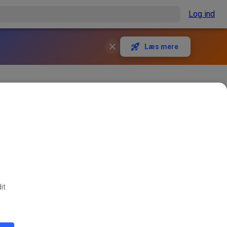
Log ind
Læs mere
ngszeit ist falsch! Euer
508
1
it