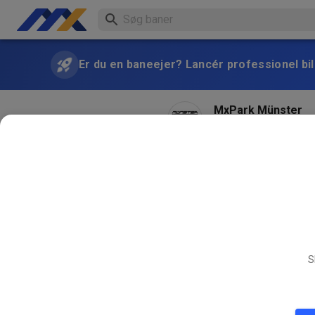
Er du en baneejer? Lancér professionel bill
MxPark Münster
for 1 måned siden
Hallo Das Training am Mitt
MXP Team!
S