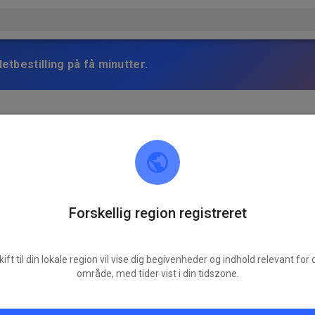
etbestilling på få minutter.
woch findet wie gewohnt von 15.00-20.00 statt! Die andere Traini
Forskellig region registreret
kift til din lokale region vil vise dig begivenheder og indhold relevant for d
område, med tider vist i din tidszone.