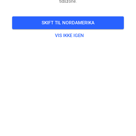
tidszone.
SKIFT TIL NORDAMERIKA
VIS IKKE IGEN
Morgen (zondag)
Baan is geschoven en echt top!!! Fotos zijn van
vanochtend is morgen nog beter!! Kom genieten van
lekker dagje crossen!
Open vanaf 8:30 uur tot 10.55 vd jeugd tm 85 en de
BEGINNENDE rijder op 125cc. Vanaf 11.00 uur tot
uiterlijk 16:30 uur in groepen met op hele uur de