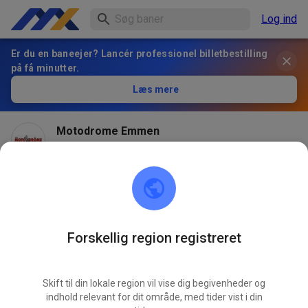
Log ind
Er du en baneejer? Lancér professionel billetbestilling
på få minutter.
Læs mere
Motodrome Emmen
for 2 måneder siden
Forskellig region registreret
Skift til din lokale region vil vise dig begivenheder og
indhold relevant for dit område, med tider vist i din