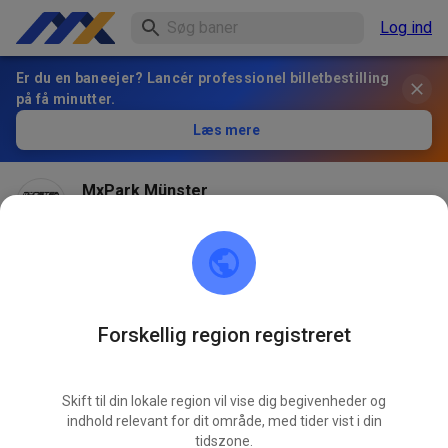
Log ind
Er du en baneejer? Lancér professionel billetbestilling
på få minutter.
Læs mere
MxPark Münster
for 1 måned siden
Forskellig region registreret
Skift til din lokale region vil vise dig begivenheder og
indhold relevant for dit område, med tider vist i din
tidszone.