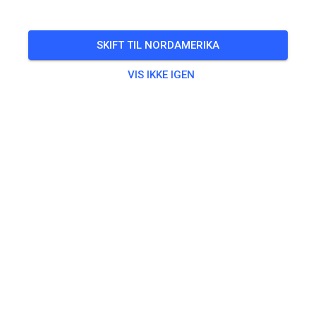
SKIFT TIL NORDAMERIKA
VIS IKKE IGEN
Hallo! Ihr wollt euere Fähigkeiten verbessern? Unter
professioneller Anleitung!
https://kartenberg-mx-school.com/products/ohne-
titel-29-juni_13-41-43
501
3