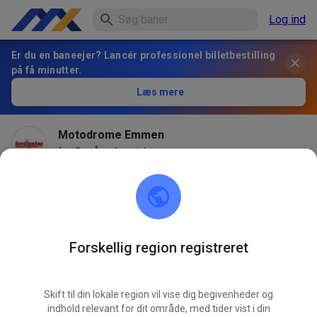
Log ind
Er du en baneejer? Lancér professionel billetbestilling
på få minutter.
Læs mere
Motodrome Emmen
for 2 måneder siden
Forskellig region registreret
Skift til din lokale region vil vise dig begivenheder og
indhold relevant for dit område, med tider vist i din