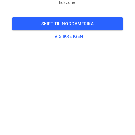
tidszone.
SKIFT TIL NORDAMERIKA
VIS IKKE IGEN
Klaar voor morgen!
De baan ligt er weer helemaal geschoven en tiptop bij
voor morgen (zondag)!
Kom jij ook lekker dagje crossen?
Vanaf 8:30 tot 10:55 uur voor de jeugd t/m 85 en de
beginnende rijder op 125. Vanaf 11.00 uur tot uiterlijk