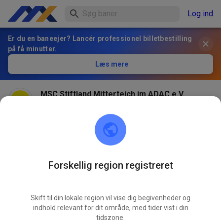
Log ind
Er du en baneejer? Lancér professionel billetbestilling
på få minutter.
Læs mere
MSC Stiftland Mitterteich im ADAC e.V.
for 1 måned siden
Seit dieser Saison neu: Bei dem diensthabenden
Ansprechpartner vom Verein an der Beachflag
anmelden !!! Tickets für Gespanne/Quads werden
eventuell am Donnerstag Abend eingestellt, falls es
Forskellig region registreret
ausreichend regnen sollte (Staubentwicklung) MR
Skift til din lokale region vil vise dig begivenheder og
594
1
indhold relevant for dit område, med tider vist i din
tidszone.