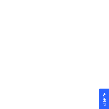
315
0
HJÆLP