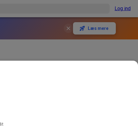
Log ind
Læs mere
it