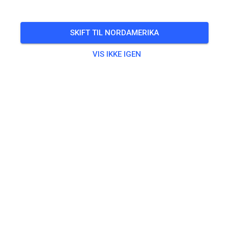
BEGIVENHEDEN ER OVRE!
Archview MX Park
FEB.
SKIFT TIL NORDAMERIKA
21.
lørdag
10.00
-
16.00
VIS IKKE IGEN
Prepped track
Øvning
A/B
40,00 US$
C / BEGINNER PRACTICE
40,00 US$
Jumpers
40,00 US$
Non-Jumpers
40,00 US$