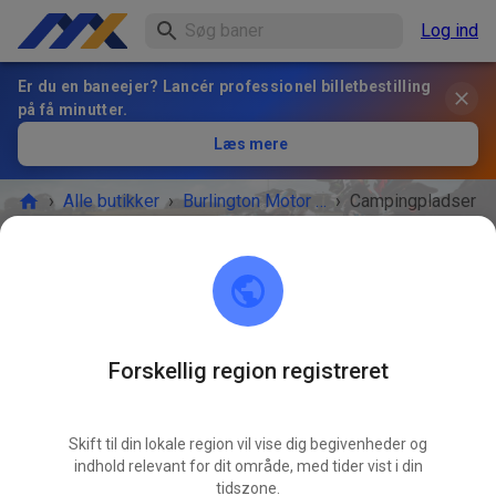
Log ind
Er du en baneejer? Lancér professionel billetbestilling
på få minutter.
Læs mere
›
Alle butikker
›
Burlington Motor Park
›
Campingpladser
Campingpladser
TICKET SHOP
Tilgængelige tilbud
Forskellig region registreret
Skift til din lokale region vil vise dig begivenheder og
indhold relevant for dit område, med tider vist i din
tidszone.