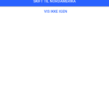
SKIFT TIL NORDAMERIKA
VIS IKKE IGEN
Bane ikke fundet
Venligst tjek linket eller søg efter alle MX-baner på MX Tickets.
SØG ALLE BANER