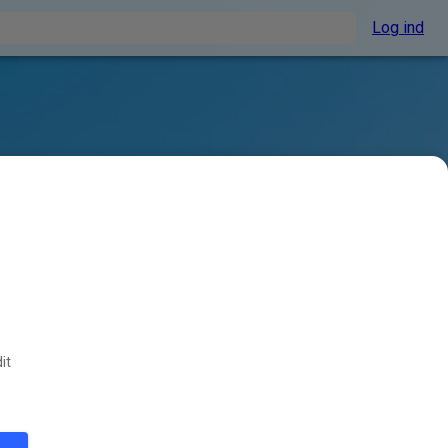
Log ind
it