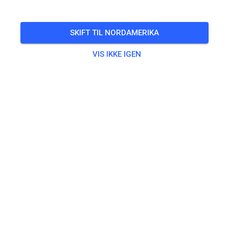
BEGIVENHEDEN ER OVRE!
Open Saturday non prep 10-4
AUG.
SKIFT TIL NORDAMERIKA
09.
lørdag
10.00
-
16.00
VIS IKKE IGEN
Open Saturday 10-4 non prep
Øvning
Non-prepped Practice
18,60 US$