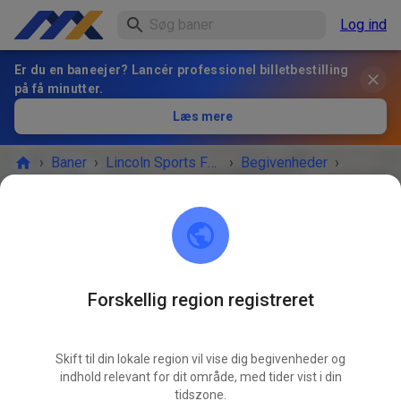
Log ind
Er du en baneejer? Lancér professionel billetbestilling
på få minutter.
Læs mere
›
Baner
›
Lincoln Sports Foundation Mx
›
Begivenheder
›
Open Saturday non prep 10-4
Lincoln Sports Foundation Mx
Lincoln, NE 68517
Forskellig region registreret
Aflyst
Skift til din lokale region vil vise dig begivenheder og
Rained out closed today
indhold relevant for dit område, med tider vist i din
tidszone.