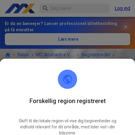
Log ind
Er du en baneejer? Lancér professionel billetbestilling
på få minutter.
Læs mere
›
Baner
›
MC Ansbach e.V. im ADAC
›
Begivenheder
›
Trainingstag
MC Ansbach e.V. im ADAC
91578 Leutershausen
Forskellig region registreret
BEGIVENHEDEN ER OVRE!
Skift til din lokale region vil vise dig begivenheder og
Trainingstag
AUG.
indhold relevant for dit område, med tider vist i din
02.
lørdag
10.00
-
19.00
tidszone.