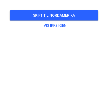
🎟️
12 Gæster
,
17 Medlemmer
SKIFT TIL NORDAMERIKA
VIS IKKE IGEN
Øvning
Solo Motorräder bis 50 ccm
0,00 €
Solo Motorräder bis 65 ccm
10,00 €
Solo Motorräder bis 85ccm 2-Takt/ 150ccm 4 - Takt
15,00 €
Solo Motorräder über 85 ccm 2-Takt / 150 ccm 4-Takt
20,00 €