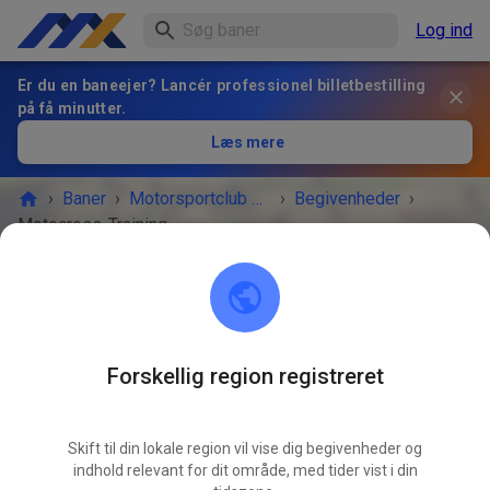
Log ind
Er du en baneejer? Lancér professionel billetbestilling
på få minutter.
Læs mere
›
Baner
›
Motorsportclub Flöha e.V.
›
Begivenheder
›
Motocross-Training
Motorsportclub Flöha e.V.
09557 Flöha
Forskellig region registreret
BEGIVENHEDEN ER OVRE!
Skift til din lokale region vil vise dig begivenheder og
Motocross-Training
SEP.
indhold relevant for dit område, med tider vist i din
20.
lørdag
10.00
-
18.00