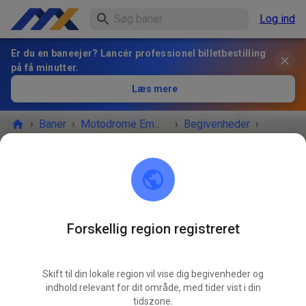
Log ind
Er du en baneejer? Lancér professionel billetbestilling
på få minutter.
Læs mere
›
Baner
›
Motodrome Emmen
›
Begivenheder
›
Vrije Training zaterdag
Motodrome Emmen
7881 XA Emmer-Compascuum
Forskellig region registreret
BEGIVENHEDEN ER OVRE!
Skift til din lokale region vil vise dig begivenheder og
Vrije Training zaterdag
APR.
indhold relevant for dit område, med tider vist i din
25.
lørdag
tidszone.