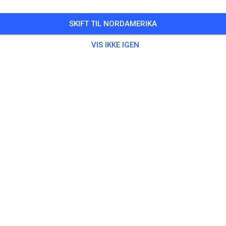
nd Adult ATV XC Race
SKIFT TIL NORDAMERIKA
8 Gæster
,
500 Medlemmer
VIS IKKE IGEN
sklasser
Alder (år)
Alt
tATV
Aces
50,00 U
Bandit
50,00 U
Farmer
50,00 U