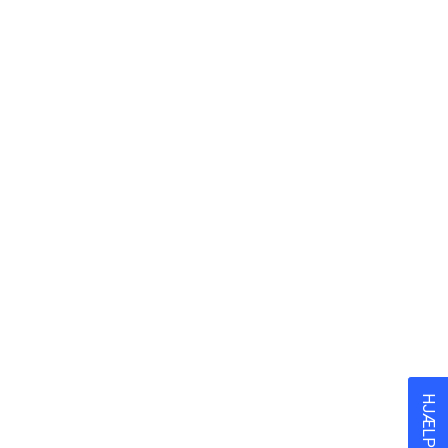
S$
S$
S$
HJÆLP