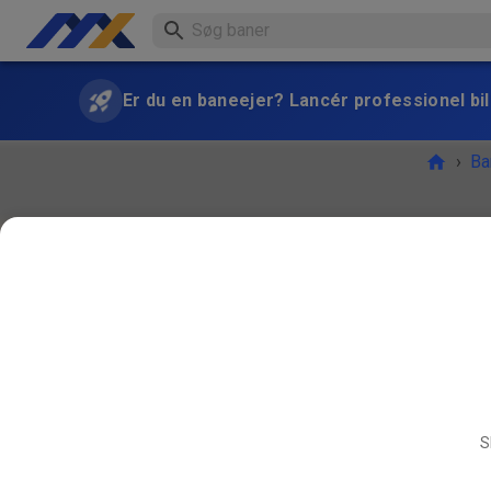
Er du en baneejer? Lancér professionel bill
›
Ba
BEGIV
S
SEP.
06.