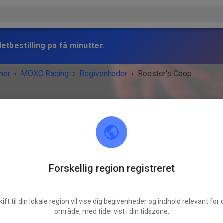
etbestilling på få minutter.
ner
›
MOXC Racing
›
Begivenheder
›
Rooster's Coop
MOXC Racing
Howell, MI 48855
Forskellig region registreret
ENHEDEN ER OVRE!
kift til din lokale region vil vise dig begivenheder og indhold relevant for d
Rooster's Coop
område, med tider vist i din tidszone.
lørdag