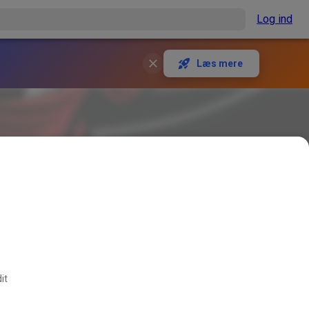
Log ind
Læs mere
it