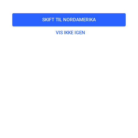
Aufgrund der warmen Bedingungen sind die Trainingszeiten
am Dienstag und Donnerstag bis auf weiteres am
SKIFT TIL NORDAMERIKA
Vormittag.
VIS IKKE IGEN
🎟️
20 Gæster
,
26 Medlemmer
Øvning
Erwachsene
20,00 €
Jugendliche
10,00 €