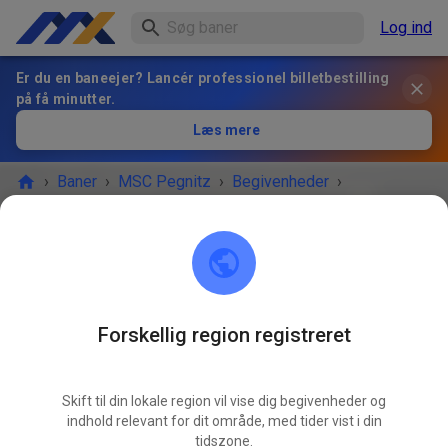
Log ind
Er du en baneejer? Lancér professionel billetbestilling
på få minutter.
Læs mere
›
Baner
›
MSC Pegnitz
›
Begivenheder
›
Freies Training MX & Enduro
MSC Pegnitz
Scharthammer
Forskellig region registreret
BEGIVENHEDEN ER OVRE!
Skift til din lokale region vil vise dig begivenheder og
Freies Training MX & Enduro
JUN.
indhold relevant for dit område, med tider vist i din
18.
torsdag
09.00
-
12.00
tidszone.