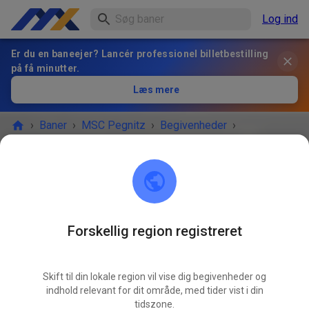
Log ind
Er du en baneejer? Lancér professionel billetbestilling
på få minutter.
Læs mere
›
Baner
›
MSC Pegnitz
›
Begivenheder
›
Freies Training MX & Enduro
MSC Pegnitz
Scharthammer
Forskellig region registreret
BEGIVENHEDEN ER OVRE!
Skift til din lokale region vil vise dig begivenheder og
Freies Training MX & Enduro
OKT.
indhold relevant for dit område, med tider vist i din
18.
lørdag
14.00
-
18.00
tidszone.