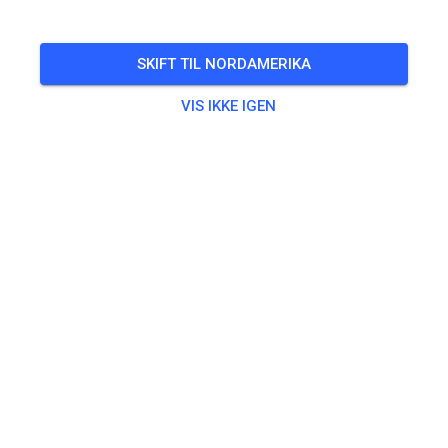
Endurostrecke nur verkürzt geöffnet! Waldpassage
geschlossen!
SKIFT TIL NORDAMERIKA
🎟️
38 Gæster
,
8 Medlemmer
VIS IKKE IGEN
Øvning
Erwachsene
20,00 €
Jugendliche
10,00 €