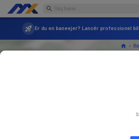
Er du en baneejer? Lancér professionel bill
›
Ba
S
BEGIV
JUL.
26.