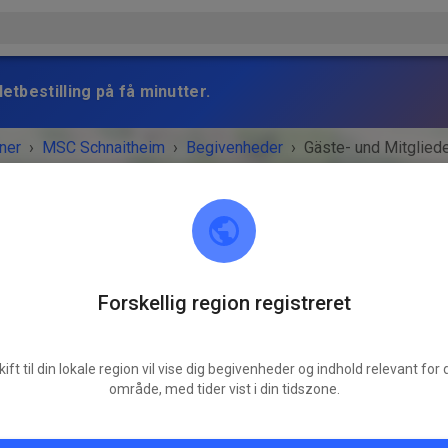
etbestilling på få minutter.
ner
›
MSC Schnaitheim
›
Begivenheder
›
Gäste- und Mitgliede
Forskellig region registreret
MSC Schnaitheim
89520 Heidenheim an der Brenz
kift til din lokale region vil vise dig begivenheder og indhold relevant for d
ENHEDEN ER OVRE!
område, med tider vist i din tidszone.
Gäste- und Mitgliedertraining
søndag
09.00
-
12.10