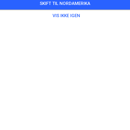
SKIFT TIL NORDAMERIKA
gszeiten:
VIS IKKE IGEN
:00 Uhr – 9:15 Uhr Jugend
:15 Uhr – 9:55 Uhr Erwachsene
:55 Uhr – 10:15 Uhr Jugend
0:15 Uhr – 10:55 Uhr Erwachsene
0:55 Uhr – 11:15 Uhr Jugend
1:15 Uhr - 11:55 Uhr Erwachsene
1:55 Uhr – 12:10 Uhr Jugend
 = bis 85ccm, Erwachsene = ab 85ccm
solgt
,
10 Medlemmer
ing
ahrer/-in Seitenwagen
0,00