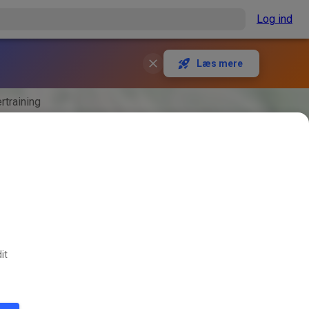
Log ind
Læs mere
rtraining
it