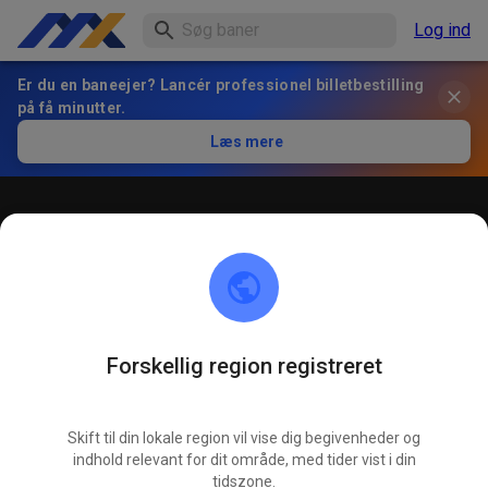
Log ind
Er du en baneejer? Lancér professionel billetbestilling
på få minutter.
Læs mere
Öffentliches Training
! ACHTUNG ! Bitte immer innerhalb der markierten roten
Linien bleiben und nicht die öffentliche Straße befahren
Forskellig region registreret
Skift til din lokale region vil vise dig begivenheder og
indhold relevant for dit område, med tider vist i din
tidszone.