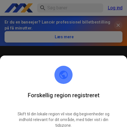
Log ind
Er du en baneejer? Lancér professionel billetbestilling
på få minutter.
Læs mere
Öffentliches Training
! ACHTUNG ! Bitte immer innerhalb der markierten roten
Linien bleiben und nicht die öffentliche Straße befahren
Forskellig region registreret
Skift til din lokale region vil vise dig begivenheder og
indhold relevant for dit område, med tider vist i din
tidszone.