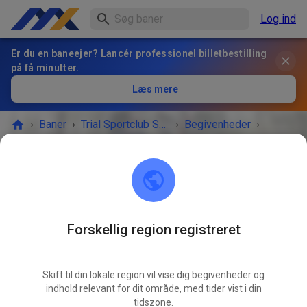
Log ind
Er du en baneejer? Lancér professionel billetbestilling
på få minutter.
Læs mere
›
Baner
›
Trial Sportclub Schönborn e.V. im ADAC
›
Begivenheder
›
Freies Training
Trial Sportclub Schönborn e.V. im ADAC
03253 Schönborn
Forskellig region registreret
BEGIVENHEDEN ER OVRE!
Skift til din lokale region vil vise dig begivenheder og
Freies Training
FEB.
indhold relevant for dit område, med tider vist i din
27.
fredag
08.00
-
20.00
tidszone.