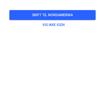
Freies Training auf dem Vereinsgelände
SKIFT TIL NORDAMERIKA
🎟️
100 Gæster
,
100 Medlemmer
VIS IKKE IGEN
Øvning
Trainingsticket Fahrrad ab 15 Jahren/Erwachsene
5,00 €
Trainingsticket Fahrrad bis 14 Jahre
0,00 €
Trainingsticket Motorrad bis 14 Jahre
0,00 €
Trainingsticket Motorrad Erwachsene
10,00 €
Trainingsticket Motorrad Schüler/Studenten ab 15 Jahren
5,00 €