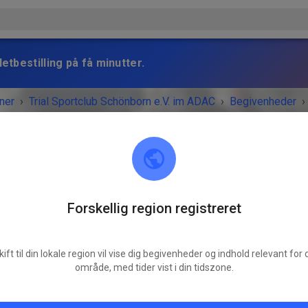
etbestilling på få minutter.
ner
›
Trial Sportclub Schönborn e.V. im ADAC
›
Begivenheder
›
raining
Forskellig region registreret
Trial Sportclub Schönborn e.V. im ADAC
03253 Schönborn
kift til din lokale region vil vise dig begivenheder og indhold relevant for d
ENHEDEN ER OVRE!
område, med tider vist i din tidszone.
Freies Training
søndag
08.00
-
20.00