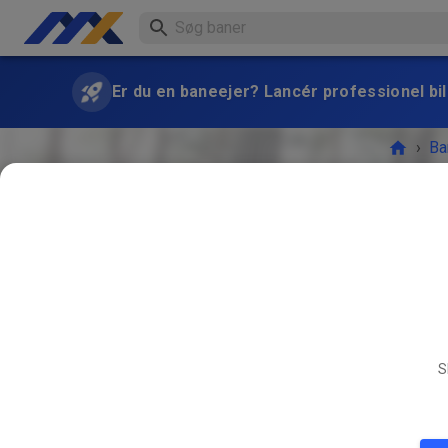
Er du en baneejer? Lancér professionel bill
›
Ba
Freies T
S
BEGIV
APR.
12.