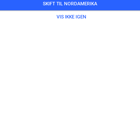
SKIFT TIL NORDAMERIKA
Training auf dem Vereinsgelände
VIS IKKE IGEN
0 Gæster
,
100 Medlemmer
ing
ningsticket Fahrrad ab 15 Jahren/Erwachsene
5,00
ingsticket Fahrrad bis 14 Jahre
0,00
ingsticket Motorrad bis 14 Jahre
0,00
ningsticket Motorrad Erwachsene
10,00
ningsticket Motorrad Schüler/Studenten ab 15 Jahren
5,00