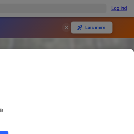
Log ind
Læs mere
it